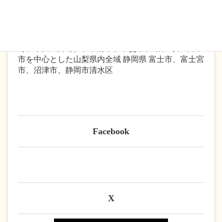
主な対応エリア
山梨県 峡南地域（早川町、身延町、南部町、富士川
町、市川三郷町）、甲府市、甲斐市、昭和町、甲州
市を中心とした山梨県内全域 静岡県 富士市、富士宮
市、沼津市、静岡市清水区
Facebook
X