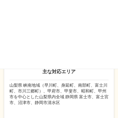
務士は、労働関係法令のプロフェッショナルとし
て、関係法令を踏まえた上で、各事業所様の御要望
にあった制度構築を行います。現在、多くの企業で
は社会保険労務士と顧問契約により人事・労務関係
の業務をアウトソーシングするケースが増えていま
す。
主な対応エリア
山梨県 峡南地域（早川町、身延町、南部町、富士川
町、市川三郷町）、甲府市、甲斐市、昭和町、甲州
市を中心とした山梨県内全域 静岡県 富士市、富士宮
市、沼津市、静岡市清水区