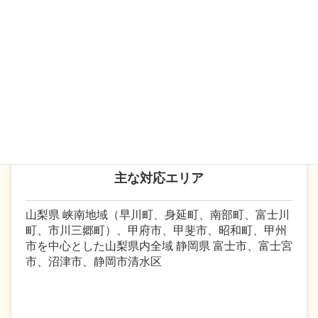
務士は、労働関係法令のプロフェッショナルとし
て、関係法令を踏まえた上で、各事業所様の御要望
にあった制度構築を行います。現在、多くの企業で
は社会保険労務士と顧問契約により人事・労務関係
の業務をアウトソーシングするケースが増えていま
す。
主な対応エリア
山梨県 峡南地域（早川町、身延町、南部町、富士川
町、市川三郷町）、甲府市、甲斐市、昭和町、甲州
市を中心とした山梨県内全域 静岡県 富士市、富士宮
市、沼津市、静岡市清水区