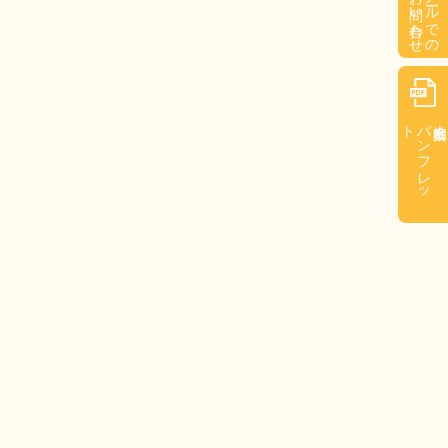
お問い合わせ
メールでの
ト
パ
ン
フ
レ
ッ