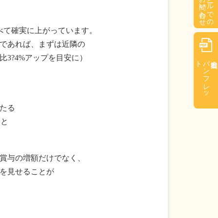
お問い合わせ
メールでの
べて確実に上がっています。
であれば、まずは近隣の
3?4%アップを目安に）
ト
パ
ン
フ
レ
ッ
たる
）と
賞与の増額だけでなく、
を見せることが