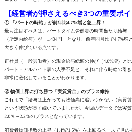
【経営者が押さえるべき3つの重要ポイ
① 「パートの時給」が前年比4.7%増と急上昇
！
最も注目すべきは、パートタイム労働者の時間当たり給与
（所定内給与）が「1,434円」となり、前年同月比で4.7%増
大きく伸びている点です。
正社員（一般労働者）の現金給与総額の伸び（4.0%増）と
パート・アルバイト層の人手不足と、それに伴う時給の引き
非常に激化していることがわかります。
② 物価上昇に打ち勝つ「実質賃金」のプラス維持
これまで「給与は上がっても物価高に追いつかない（実質賃
という状態が長く続いていましたが、今回のデータでは実質
2.0％～2.2％のプラスとなっています。
消費者物価指数の上昇（1.4%?1.5%）を上回るペースで世