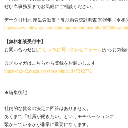
ぜひ当事務所までお気軽にご相談ください。
データ引用元 厚生労働省「毎月勤労統計調査 2026年（令和
https://www.mhlw.go.jp/toukei/itiran/roudou/monthly/r08/2604r/dl/p
【無料相談受付中】
お問い合わせは[
こちらのお問い合わせフォーム
]からお気軽
☆メルマガはこちらから登録をお願いします！
https://m2-v2.mgzn.jp/sys/reg.php?cid=F312772
—————————————————
★編集後記
—————————————————
社内的な賃金の決定に回答はありません。
あくまで「社員が働きたい」というモチベーションに
繋がっているかが非常に重要になります。