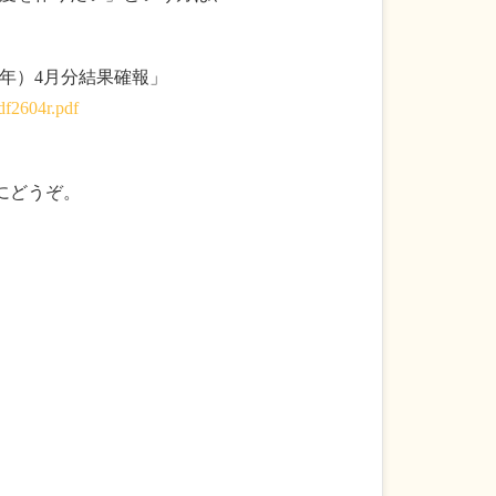
8年）4月分結果確報」
df2604r.pdf
にどうぞ。