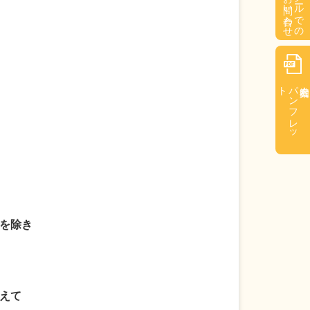
お問い合わせ
メールでの
ト
パ
ン
フ
レ
ッ
を除き
えて