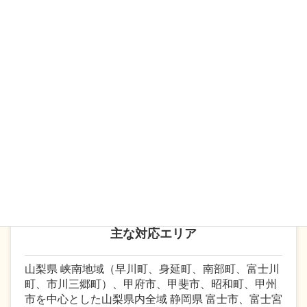
社会保険労務士とは
、人事・労務に関する専門家と
しての業務を認められた国家資格です。 社会保険労
務士は、労働関係法令のプロフェッショナルとし
て、関係法令を踏まえた上で、各事業所様の御要望
にあった制度構築を行います。現在、多くの企業で
は社会保険労務士と顧問契約により人事・労務関係
の業務をアウトソーシングするケースが増えていま
す。
主な対応エリア
山梨県 峡南地域（早川町、身延町、南部町、富士川
町、市川三郷町）、甲府市、甲斐市、昭和町、甲州
市を中心とした山梨県内全域 静岡県 富士市、富士宮