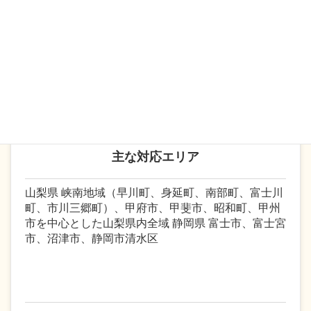
て、関係法令を踏まえた上で、各事業所様の御要望
にあった制度構築を行います。現在、多くの企業で
は社会保険労務士と顧問契約により人事・労務関係
の業務をアウトソーシングするケースが増えていま
す。
主な対応エリア
山梨県 峡南地域（早川町、身延町、南部町、富士川
町、市川三郷町）、甲府市、甲斐市、昭和町、甲州
市を中心とした山梨県内全域 静岡県 富士市、富士宮
市、沼津市、静岡市清水区