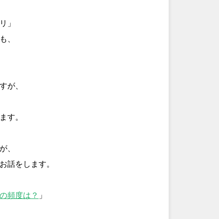
リ」
も、
すが、
ます。
が、
お話をします。
の頻度は？
」