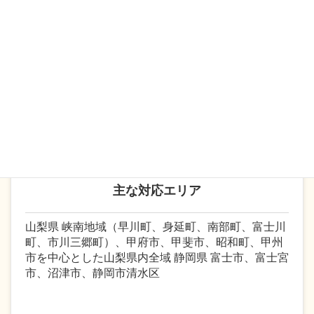
務士は、労働関係法令のプロフェッショナルとし
て、関係法令を踏まえた上で、各事業所様の御要望
にあった制度構築を行います。現在、多くの企業で
は社会保険労務士と顧問契約により人事・労務関係
の業務をアウトソーシングするケースが増えていま
す。
主な対応エリア
山梨県 峡南地域（早川町、身延町、南部町、富士川
町、市川三郷町）、甲府市、甲斐市、昭和町、甲州
市を中心とした山梨県内全域 静岡県 富士市、富士宮
市、沼津市、静岡市清水区